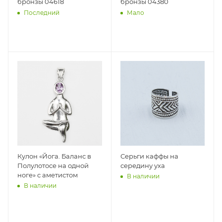
бронзы 04618
бронзы 04380
Последний
Мало
Кулон «Йога. Баланс в
Серьги каффы на
Полулотосе на одной
середину уха
ноге» с аметистом
В наличии
В наличии