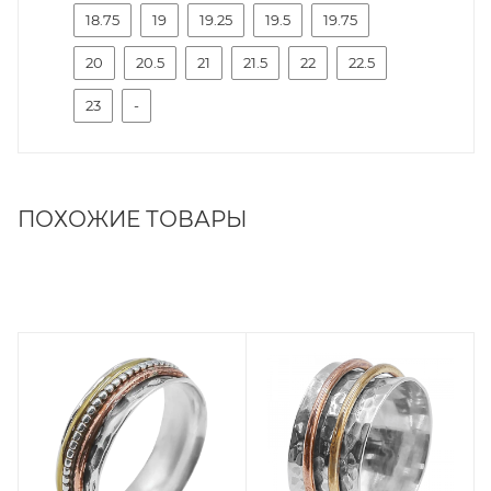
18.75
19
19.25
19.5
19.75
20
20.5
21
21.5
22
22.5
23
-
ПОХОЖИЕ ТОВАРЫ