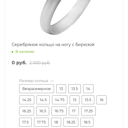
Серебряное кольцо на ногу с бирюзой
В наличии
0 руб.
2 000 руб.
Размер кольца
—
Безразмерное
13
13.5
14
14.25
14.5
14.75
15
15.5
16
16.25
16.5
16.75
17
17.25
17.5
17.75
18
18.25
18.5