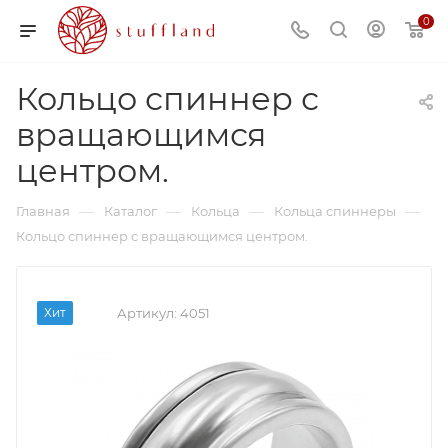
0
Кольцо спиннер с
вращающимся
центром.
—
—
—
—
Главная
Каталог
Кольца
Кольца спиннеры
Кольцо спиннер с вращающимся центром.
Хит
Артикул:
4051