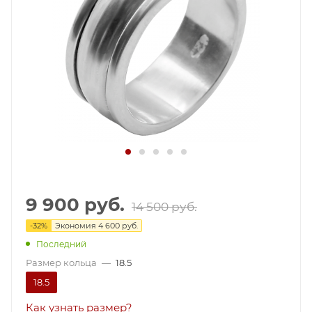
9 900
руб.
14 500
руб.
-
32
%
Экономия
4 600
руб.
Последний
Размер кольца
—
18.5
18.5
Как узнать размер?