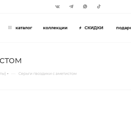
каталог
коллекции
СКИДКИ
подар
истом
—
ты)
Серьги гвоздики с аметистом