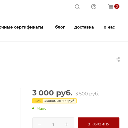
0
очные сертификаты
блог
доставка
о нас
3 000
руб.
3 500
руб.
-
14
%
Экономия
500
руб.
Мало
В КОРЗИНУ