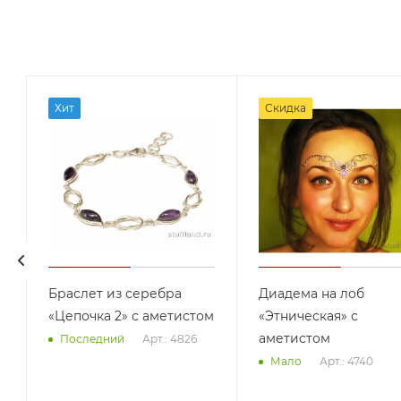
Хит
Скидка
Браслет из серебра
Диадема на лоб
«Цепочка 2» с аметистом
«Этническая» с
аметистом
Арт.: 4826
Последний
Арт.: 4740
Мало