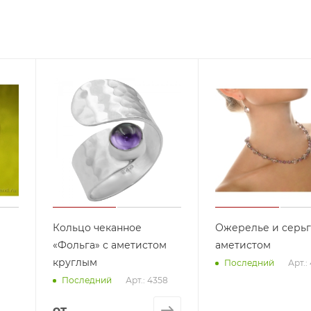
Кольцо чеканное
Ожерелье и серьг
«Фольга» с аметистом
аметистом
круглым
Арт.:
Последний
Арт.: 4358
Последний
от