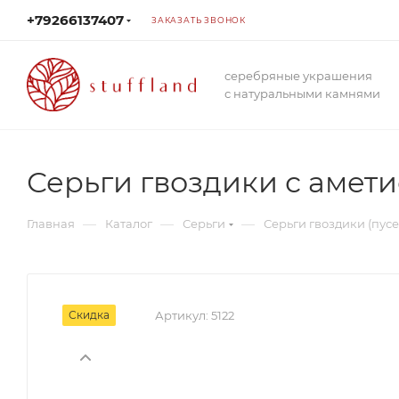
+79266137407
ЗАКАЗАТЬ ЗВОНОК
серебряные украшения
с натуральными камнями
Серьги гвоздики с амет
—
—
—
Главная
Каталог
Серьги
Серьги гвоздики (пусе
Скидка
Артикул:
5122