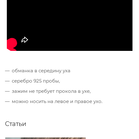
обманка в середину уха
серебро 925 пробы,
зажим не требует прокола в ухе,
можно носить на левое и правое ухо.
Статьи