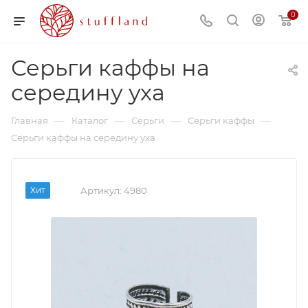
0
Серьги каффы на
середину уха
—
—
—
—
Главная
Каталог
Серьги
Серьги каффы
Серьги каффы на середину уха
Хит
Артикул:
4980