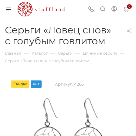
0
Серьги «Ловец снов»
с голубым говлитом
—
—
—
—
Главная
Каталог
Серьги
Длинные серьги
Серьги «Ловец снов» с голубым говлитом
Скидка
Хит
Артикул:
4266