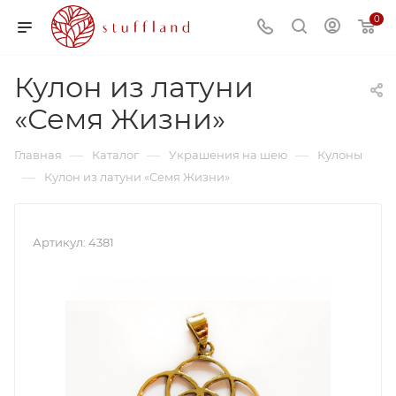
0
Кулон из латуни
«Семя Жизни»
—
—
—
Главная
Каталог
Украшения на шею
Кулоны
—
Кулон из латуни «Семя Жизни»
Артикул:
4381