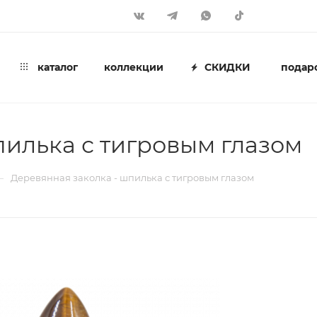
каталог
коллекции
СКИДКИ
подар
пилька с тигровым глазом
—
Деревянная заколка - шпилька с тигровым глазом