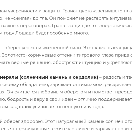
ман уверенности и защиты. Гранат цвета «застывшего пл
о, не «сжигая» до тла. Он поможет не растерять энтузиа
 важных переговорах. Гранат защищает от энергетическ
м году Лошади будет особенно много.
– оберег успеха и жизненной силы. Этот камень «защища
». Золотисто-коричневые оттенки тигрового глаза придаю
ать верные решения, обостряют интуицию и укрепляют в
нералы (солнечный камень и сердолик)
– радость и т
ье своему обладателю, заряжает оптимизмом, раскрывает
ах. Он считается любовным оберегом и помогает преодо
ю, бодрость и веру в свои идеи – отлично поддерживает
том сердолик усиливает огненную силу года.
й оберег здоровья. Этот натуральный камень солнечног
тель янтаря «чувствует себя счастливее и заряжает по