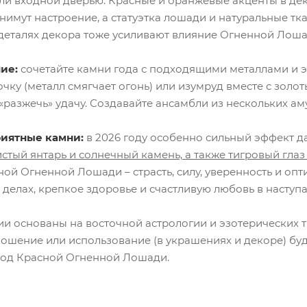
ли входной дверью. Красные и оранжевые акценты в дек
имут настроение, а статуэтка лошади и натуральные ткан
 деталях декора тоже усиливают влияние Огненной Лоша
ие:
сочетайте камни года с подходящими металлами и э
чку (металл смягчает огонь) или изумруд вместе с золо
разжечь» удачу. Создавайте ансамбли из нескольких аму
иятные камни:
в 2026 году особенно сильный эффект д
истый янтарь и солнечный камень, а также тигровый глаз
ной Огненной Лошади – страсть, силу, уверенность и о
в делах, крепкое здоровье и счастливую любовь в наступ
и основаны на восточной астрологии и эзотерических 
ношение или использование (в украшениях и декоре) буд
год Красной Огненной Лошади.