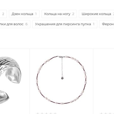
и
2
Дзен кольца
1
Кольца на ногу
2
Широкие кольца
ки для волос
6
Украшения для пирсинга пупка
1
Ферон