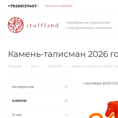
+79266137407
ЗАКАЗАТЬ ЗВОНОК
серебряные украшения
с натуральными камнями
Камень-талисман 2026 г
—
—
—
Главная
Блог
КАМНИ
Камень-талисман 2026 го
1 сентября 2025 0:0
Интересное
17
КАМНИ
35
О нас
4