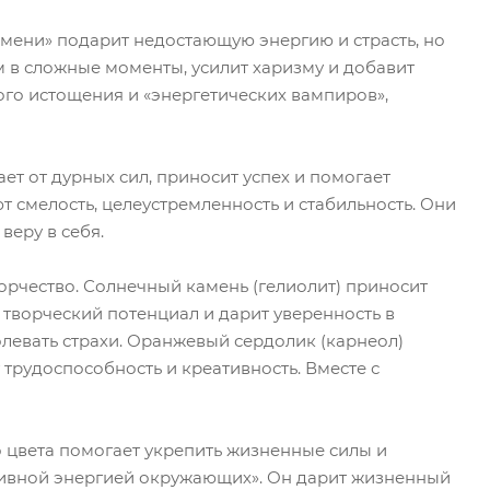
амени» подарит недостающую энергию и страсть, но
зм в сложные моменты, усилит харизму и добавит
ого истощения и «энергетических вампиров»,
ет от дурных сил, приносит успех и помогает
т смелость, целеустремленность и стабильность. Они
еру в себя.
ворчество. Солнечный камень (гелиолит) приносит
 творческий потенциал и дарит уверенность в
левать страхи. Оранжевый сердолик (карнеол)
 трудоспособность и креативность. Вместе с
о цвета помогает укрепить жизненные силы и
зитивной энергией окружающих». Он дарит жизненный