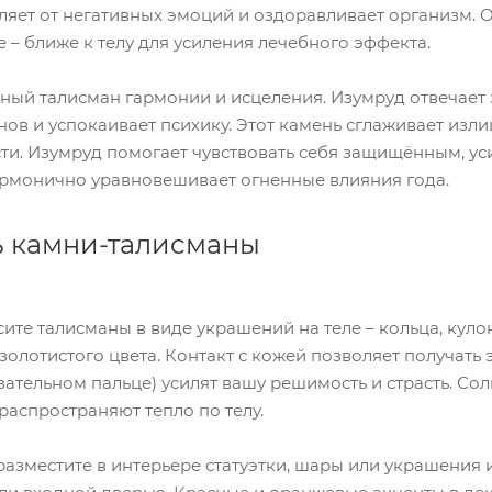
ляет от негативных эмоций и оздоравливает организм. 
 – ближе к телу для усиления лечебного эффекта.
ёный талисман гармонии и исцеления. Изумруд отвечает
нов и успокаивает психику. Этот камень сглаживает из
и. Изумруд помогает чувствовать себя защищённым, уси
армонично уравновешивает огненные влияния года.
ь камни-талисманы
ите талисманы в виде украшений на теле – кольца, куло
олотистого цвета. Контакт с кожей позволяет получать э
зательном пальце) усилят вашу решимость и страсть. Со
 распространяют тепло по телу.
азместите в интерьере статуэтки, шары или украшения и