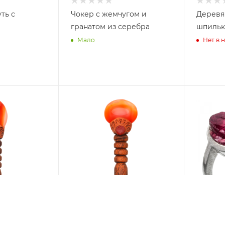
ть с
Чокер с жемчугом и
Деревян
гранатом из серебра
шпильк
Мало
Нет в 