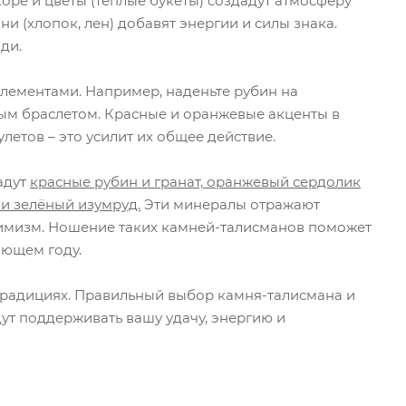
оре и цветы (тёплые букеты) создадут атмосферу
и (хлопок, лен) добавят энергии и силы знака.
ди.
лементами. Например, наденьте рубин на
тым браслетом. Красные и оранжевые акценты в
летов – это усилит их общее действие.
адут
красные рубин и гранат, оранжевый сердолик
 и зелёный изумруд.
Эти минералы отражают
птимизм. Ношение таких камней-талисманов поможет
ающем году.
традициях. Правильный выбор камня-талисмана и
ут поддерживать вашу удачу, энергию и