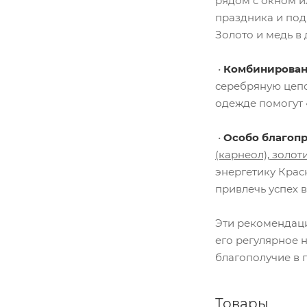
рядом с окном и
праздника и подн
Золото и медь в
•
Комбинирован
серебряную цепо
одежде помогут «
•
Особо благопр
(карнеол), золот
энергетику Крас
привлечь успех 
Эти рекомендаци
его регулярное 
благополучие в 
Товары