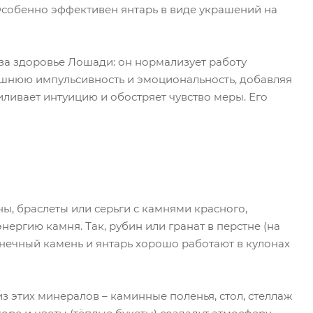
Особенно эффективен янтарь в виде украшений на
 за здоровье Лошади: он нормализует работу
лишнюю импульсивность и эмоциональность, добавляя
ливает интуицию и обостряет чувство меры. Его
ны, браслеты или серьги с камнями красного,
нергию камня. Так, рубин или гранат в перстне (на
лнечный камень и янтарь хорошо работают в кулонах
з этих минералов – каминные поленья, стол, стеллаж