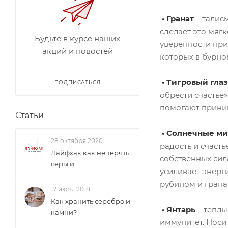
• Гранат
– талис
сделает это мягк
Будьте в курсе наших
уверенности при
акций и новостей
которых в бурно
• Тигровый глаз
ПОДПИСАТЬСЯ
обрести счастье
помогают приним
Статьи
• Солнечные ми
28 октября 2020
радость и счаст
Лайфхак как не терять
собственных сил
серьги
усиливает энерги
рубином и грана
17 июля 2018
Как хранить серебро и
• Янтарь
– тёплы
камни?
иммунитет. Носи