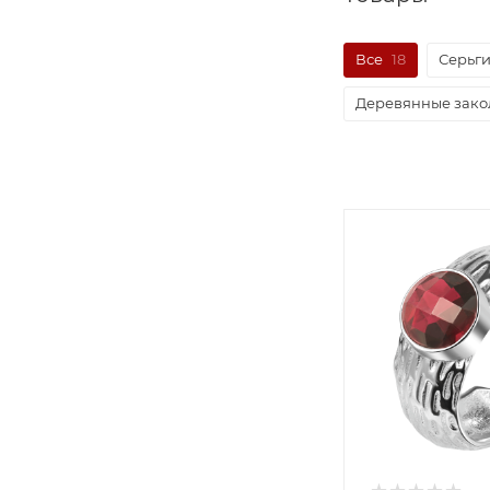
Все
18
Серьг
Деревянные закол