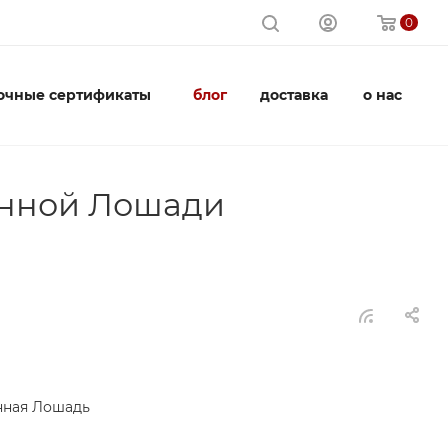
0
очные сертификаты
блог
доставка
о нас
енной Лошади
нная Лошадь