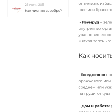
оптимизм, избав
25 июля 2011
шее или браслете
Как чистить серебро?
• Изумруд
– зел
внутренних орга
уравновешенност
мягкая зелень г
Как носит
•
Ежедневно:
нос
оранжевого или з
среднем или ука
на груди, откуда
•
Дом и работа:
р