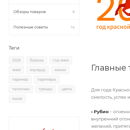
Обзоры товаров
6
Полезные советы
14
Теги
2026
бирюза
год змеи
Главные 
змея
изумруд
камни
ларимар
ларимары
талисман
тренды
цвета
Для года Красно
смелость, успех
яшма
• Рубин
– огненн
внутренний огон
желаний, притяг