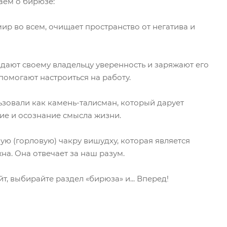
наем о бирюзе:
ир во всем, очищает пространство от негатива и
дают своему владельцу уверенность и заряжают его
помогают настроиться на работу.
льзовали как камень-талисман, который дарует
ие и осознание смысла жизни.
-ую (горловую) чакру вишудху, которая является
на. Она отвечает за наш разум.
т, выбирайте раздел «бирюза» и... Вперед!