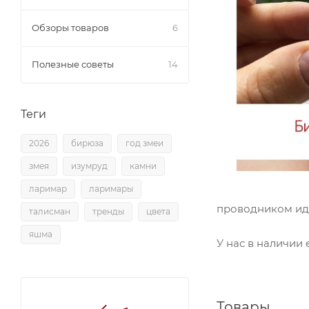
Обзоры товаров
6
Полезные советы
14
Теги
2026
бирюза
год змеи
змея
изумруд
камни
ларимар
ларимары
проводником иде
талисман
тренды
цвета
⠀
яшма
У нас в наличии 
⠀
Товары