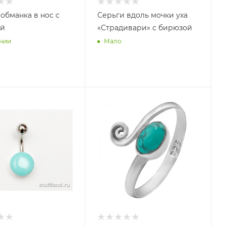
обманка в нос с
Серьги вдоль мочки уха
ой
«Страдивари» с бирюзой
чии
Мало