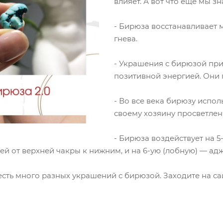
влияет. А вот что еще мы з
⠀
- Бирюза восстанавливает м
гнева.
⠀
- Украшения с бирюзой при
позитивной энергией. Они 
⠀
- Во все века бирюзу испо
своему хозяину просветлен
⠀
- Бирюза воздействует на 5
й от верхней чакры к нижним, и на 6-ую (лобную) — адж
есть много разных украшений с бирюзой. Заходите на сай