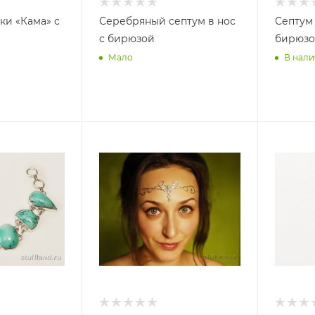
ки «Кама» с
Серебряный септум в нос
Септум 
с бирюзой
бирюз
Мало
В нали