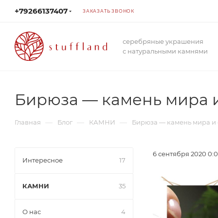
+79266137407
ЗАКАЗАТЬ ЗВОНОК
серебряные украшения
с натуральными камнями
Бирюза — камень мира 
—
—
—
Главная
Блог
КАМНИ
Бирюза — камень мира и
6 сентября 2020 0:
Интересное
17
КАМНИ
35
О нас
4