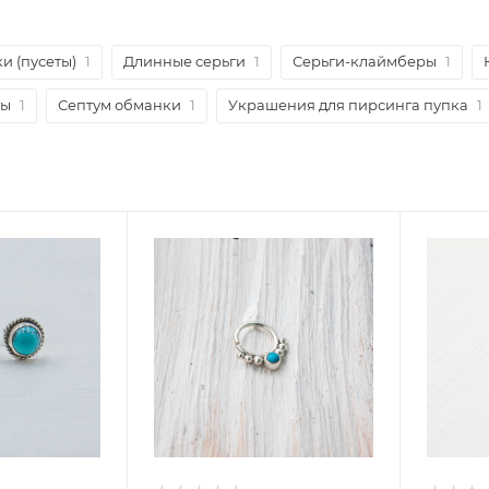
и (пусеты)
1
Длинные серьги
1
Серьги-клаймберы
1
ты
1
Септум обманки
1
Украшения для пирсинга пупка
1