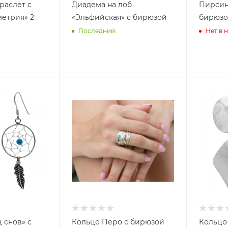
раслет с
Диадема на лоб
Пирсинг
етрия» 2
«Эльфийская» с бирюзой
бирюз
Последний
Нет в 
 снов» с
Кольцо Перо с бирюзой
Кольцо