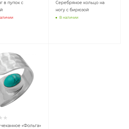
 в пупок с
Серебряное кольцо на
ой
ногу с бирюзой
наличии
В наличии
 чеканное «Фольга»