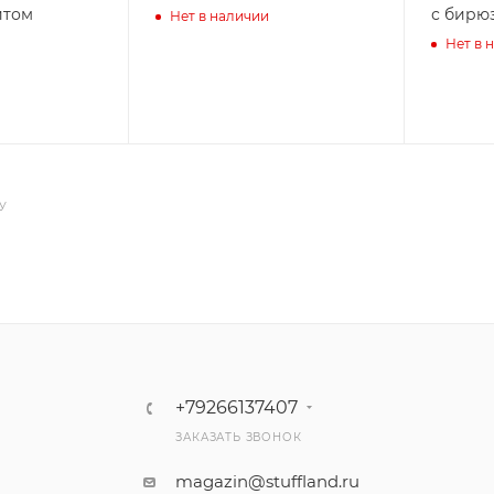
итом
с бирю
Нет в наличии
Нет в 
У
+79266137407
ЗАКАЗАТЬ ЗВОНОК
magazin@stuffland.ru