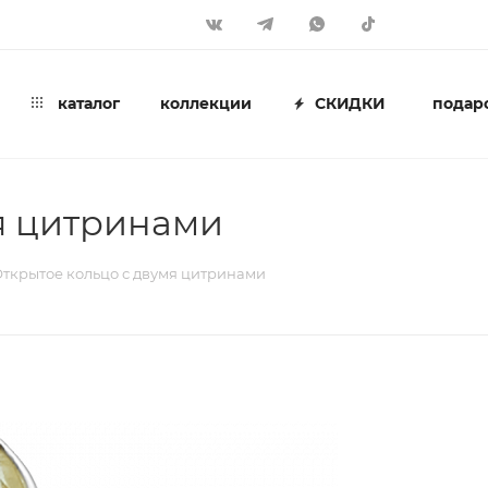
каталог
коллекции
СКИДКИ
подар
я цитринами
ткрытое кольцо с двумя цитринами