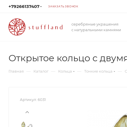
+79266137407
ЗАКАЗАТЬ ЗВОНОК
серебряные украшения
с натуральными камнями
Открытое кольцо с двум
—
—
—
—
Главная
Каталог
Кольца
Тонкие кольца
О
Артикул:
6031