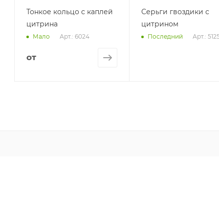
Тонкое кольцо с каплей
Серьги гвоздики с
цитрина
цитрином
Арт.: 6024
Арт.: 512
Мало
Последний
от
О НАС
НОВОСТИ
ГАРАНТИЯ И ВОЗВРАТ
ОПЛАТА И ДОСТАВКА
ПУБЛИЧНАЯ ОФЕРТА
КАК УХАЖИВАТЬ ЗА УКРАШЕНИЯМИ