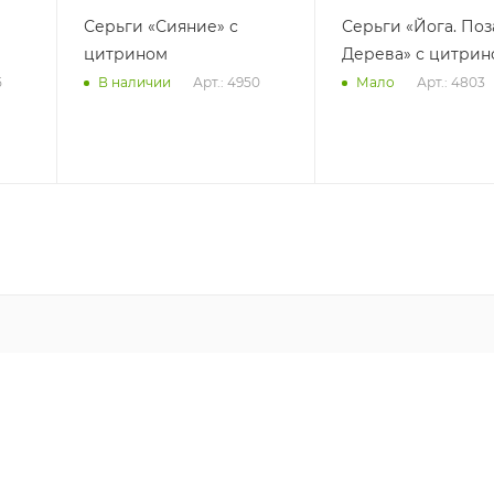
Серьги «Сияние» с
Серьги «Йога. Поз
цитрином
Дерева» с цитри
5
Арт.: 4950
Арт.: 4803
В наличии
Мало
+79266137407
ЗАКАЗАТЬ ЗВОНОК
magazin@stuffland.ru