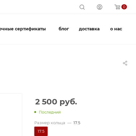
0
очные сертификаты
блог
доставка
о нас
2 500
руб.
Последний
Размер кольца
—
17.5
17.5