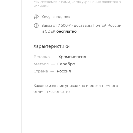
Мы свяжемся с вами, когда украшение появится в
наличии
Хочу в подарок
Заказ от 7 500 ₽ - доставим Почтой России
и CDEK
бесплатно
Характеристики
Вставка
—
Хромдиопсид
Металл
—
Серебро
Страна
—
Россия
Каждое изделие уникально и может немного
отличаться от фото.