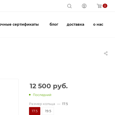
0
очные сертификаты
блог
доставка
о нас
12 500
руб.
Последний
Размер кольца
—
17.5
17.5
19.5