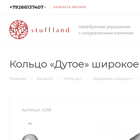
+79266137407
ЗАКАЗАТЬ ЗВОНОК
серебряные украшения
с натуральными камнями
Кольцо «Дутое» широкое
—
—
—
—
Главная
Каталог
Кольца
Широкие кольца
Артикул:
4259