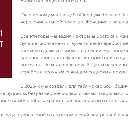
Время подводить итоги года.
Ювелирному магазину Stuffland уже больше 14 
наделенных силой помогать Женщине и защища
Все эти годы мы ездили в страны Востока и Ази
лучшие чистые камни, аутентичные серебряны
третьем и даже седьмом поколении, мужчинам
наполненность артефактов, которые они создаю
выезжать. Но мы нашли новый путь и наладили
серебра с прочным сияющим родиевым покры
В 2023-м мы создали для тебя чокер Soul, боди
рме лунницы, безразмерное кольцо с семью чакровыми 
ием помочь Тебе сохранить баланс энергий и стать счас
оллекцию украшений со смыслом и сияй внутренней и вн