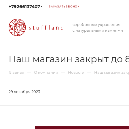
+79266137407
ЗАКАЗАТЬ ЗВОНОК
серебряные украшения
с натуральными камнями
Наш магазин закрыт до 8
—
—
—
Главная
О компании
Новости
Наш магазин закр
29 декабря 2023