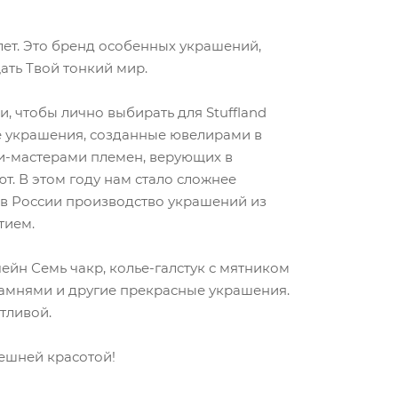
лет. Это бренд особенных украшений,
ть Твой тонкий мир.
и, чтобы лично выбирать для Stuffland
е украшения, созданные ювелирами в
и-мастерами племен, верующих в
т. В этом году нам стало сложнее
 в России производство украшений из
тием.
чейн Семь чакр, колье-галстук с мятником
камнями и другие прекрасные украшения.
тливой.
ешней красотой!