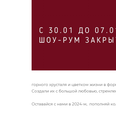
горного хрусталя и цветком жизни в фо
Создали их с большой любовью, стремлен
Оставайся с нами в 2024-м, пополняй к