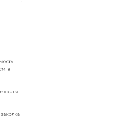
имость
м, в
е карты
 заколка