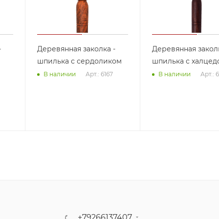
-
Деревянная заколка -
Деревянная заколк
шпилька с сердоликом
шпилька с халцед
Арт.: 6167
Арт.: 
В наличии
В наличии
+79266137407