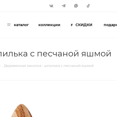
каталог
коллекции
СКИДКИ
подар
пилька с песчаной яшмой
—
Деревянная заколка - шпилька с песчаной яшмой