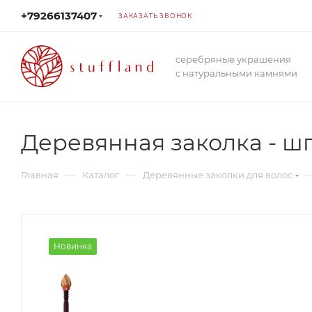
+79266137407
ЗАКАЗАТЬ ЗВОНОК
серебряные украшения
с натуральными камнями
Деревянная заколка - ш
—
—
Главная
Каталог
Деревянные заколки для волос
Новинка