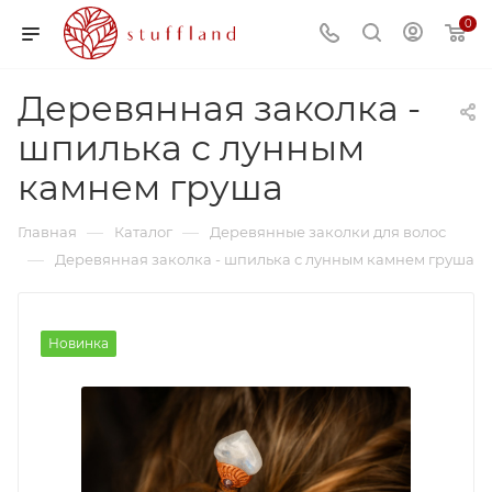
0
Деревянная заколка -
шпилька с лунным
камнем груша
—
—
Главная
Каталог
Деревянные заколки для волос
—
Деревянная заколка - шпилька с лунным камнем груша
Новинка