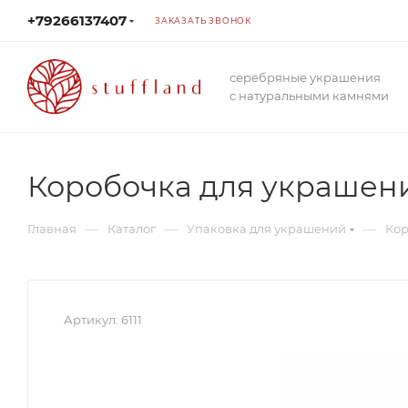
+79266137407
ЗАКАЗАТЬ ЗВОНОК
серебряные украшения
с натуральными камнями
Коробочка для украшени
—
—
—
Главная
Каталог
Упаковка для украшений
Кор
Артикул:
6111