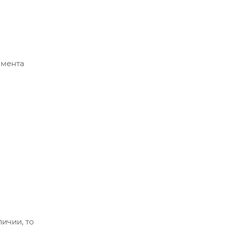
омента
ичии, то