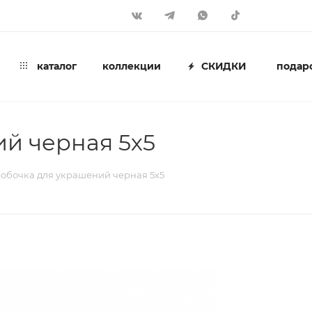
каталог
коллекции
СКИДКИ
подар
й черная 5х5
обочка для украшений черная 5х5