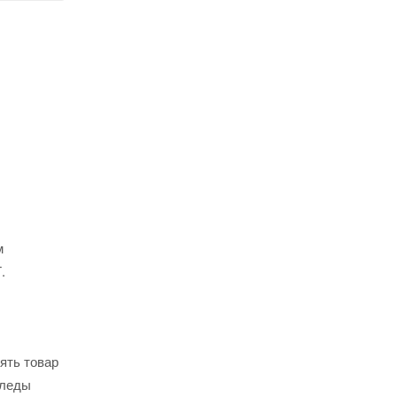
м
.
ять товар
следы