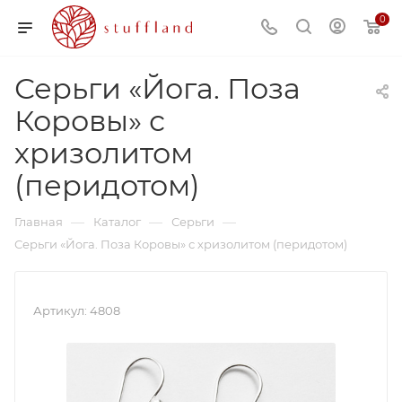
0
Серьги «Йога. Поза
Коровы» с
хризолитом
(перидотом)
—
—
—
Главная
Каталог
Серьги
Серьги «Йога. Поза Коровы» с хризолитом (перидотом)
Артикул:
4808