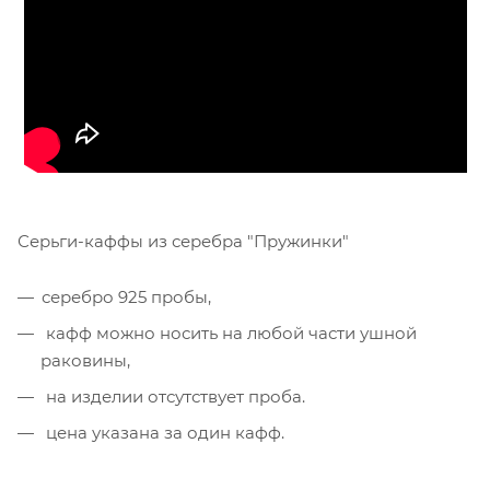
Серьги-каффы из серебра "Пружинки"
серебро 925 пробы,
кафф можно носить на любой части ушной
раковины,
на изделии отсутствует проба.
цена указана за один кафф.