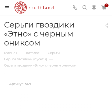
0
Серьги гвоздики
«Этно» с черным
ониксом
—
—
—
Главная
Каталог
Серьги
—
Серьги гвоздики (пусеты)
Серьги гвоздики «Этно» с черным ониксом
Артикул:
5121