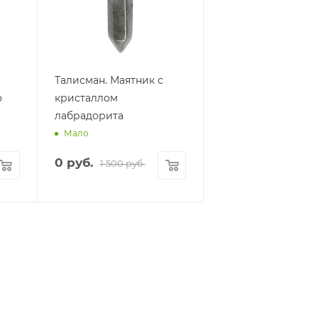
Талисман. Маятник с
о
кристаллом
лабрадорита
Мало
0
руб.
1 500
руб.