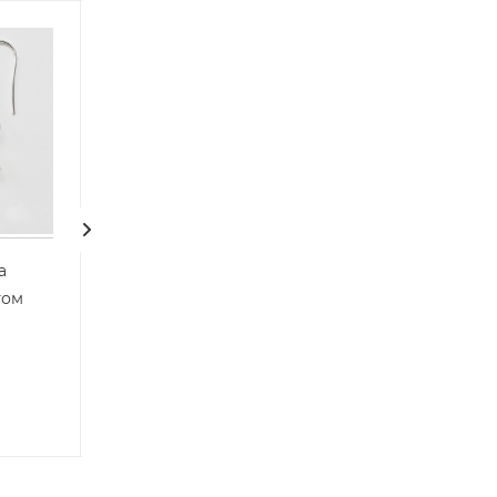
Скидка
а
Кулон «Йога. Баланс в
Серьги гвоздик
том
Полулотосе на одной
аметистом
ноге» с аметистом
Арт.: 51
Мало
Арт.: 4800
В наличии