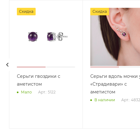
Скидка
Скидка
Серьги гвоздики с
Серьги вдоль мочки 
аметистом
«Страдивари» с
аметистом
Арт.: 5122
Мало
Арт.: 483
В наличии