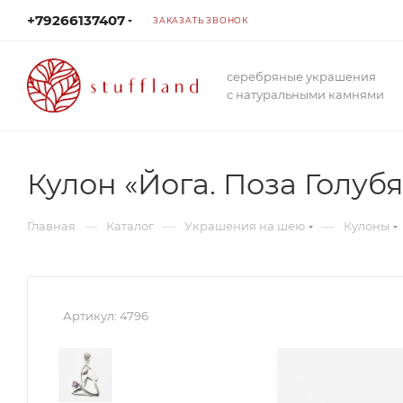
+79266137407
ЗАКАЗАТЬ ЗВОНОК
серебряные украшения
с натуральными камнями
Кулон «Йога. Поза Голубя
—
—
—
Главная
Каталог
Украшения на шею
Кулоны
Артикул:
4796