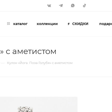
каталог
коллекции
СКИДКИ
подар
» с аметистом
—
Кулон «Йога. Поза Голубя» с аметистом