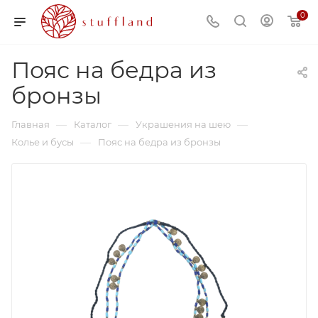
0
Пояс на бедра из
бронзы
—
—
—
Главная
Каталог
Украшения на шею
—
Колье и бусы
Пояс на бедра из бронзы