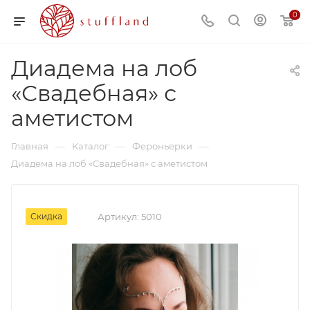
0
Диадема на лоб
«Свадебная» с
аметистом
—
—
—
Главная
Каталог
Фероньерки
Диадема на лоб «Свадебная» с аметистом
Скидка
Артикул:
5010