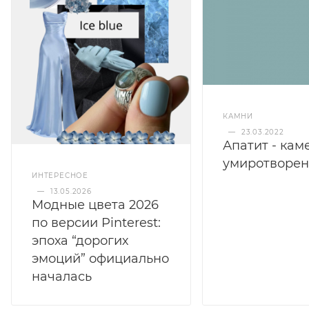
КАМНИ
—
23.03.2022
Апатит - кам
умиротворе
ИНТЕРЕСНОЕ
—
13.05.2026
Модные цвета 2026
по версии Pinterest:
эпоха “дорогих
эмоций” официально
началась