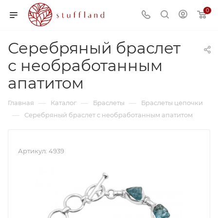
0
Серебряный браслет
с необработанным
апатитом
—
—
—
Главная
Каталог
Браслеты
Браслеты цепочки
—
Серебряный браслет с необработанным апатитом
Артикул:
4939