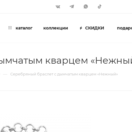
каталог
коллекции
СКИДКИ
подар
дымчатым кварцем «Нежны
—
Серебряный браслет с дымчатым кварцем «Нежный»