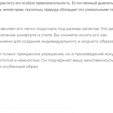
 браслету его особую привлекательность. Естественный дымчат
ь неповторим, поскольку природа обогащает его уникальными т
воляет его легко подогнать под размер запястья. Это де
етание комфорта и стиля. Вы сможете носить его как
шениями для создания индивидуального и модного образа
не только прекрасное украшение, но и произведение иску
стотой и нежностью. Он подчеркнет вашу женственность
и особенный образ.