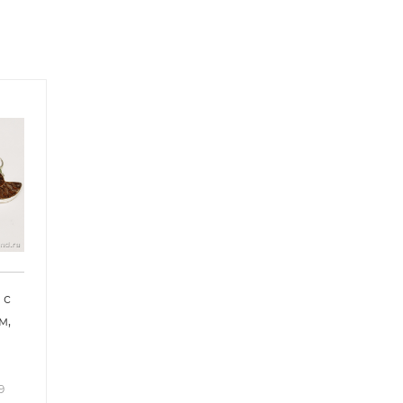
 с
м,
9