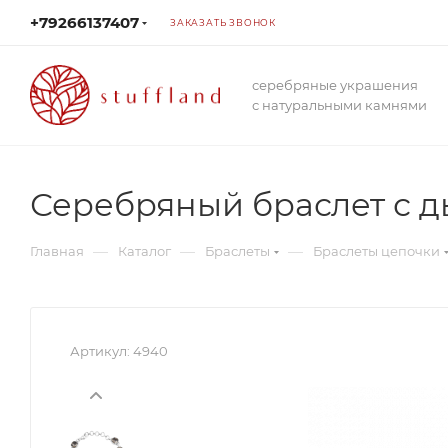
+79266137407
ЗАКАЗАТЬ ЗВОНОК
серебряные украшения
с натуральными камнями
Серебряный браслет с 
—
—
—
Главная
Каталог
Браслеты
Браслеты цепочки
Артикул:
4940