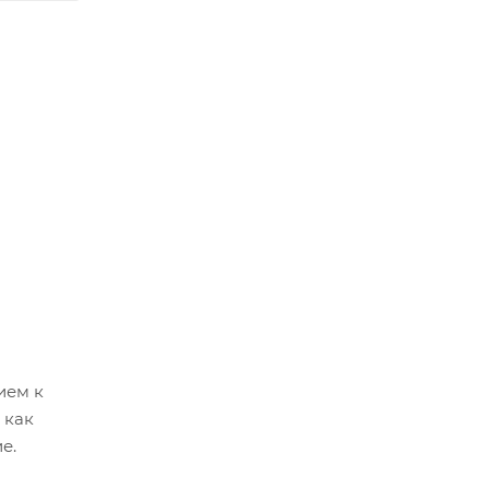
ием к
 как
е.