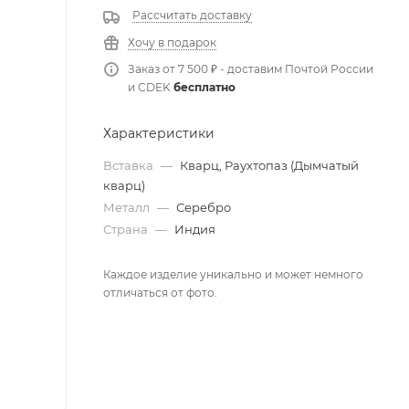
Рассчитать доставку
Хочу в подарок
Заказ от 7 500 ₽ - доставим Почтой России
и CDEK
бесплатно
Характеристики
Вставка
—
Кварц, Раухтопаз (Дымчатый
кварц)
Металл
—
Серебро
Страна
—
Индия
Каждое изделие уникально и может немного
отличаться от фото.