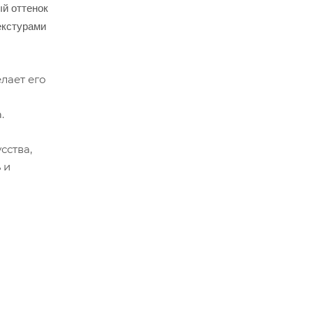
ый оттенок
екстурами
лает его
.
сства,
 и